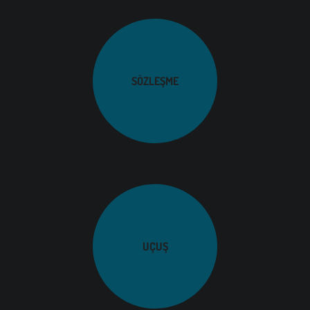
SÖZLEŞME
UÇUŞ