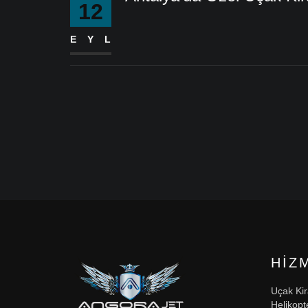
12
EYL
HIZ
Uçak Ki
Helikopt