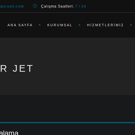
goraair.com
Çalışma Saatleri:
7 / 24
ANA SAYFA
KURUMSAL
HIZMETLERIMIZ
R JET
ralama